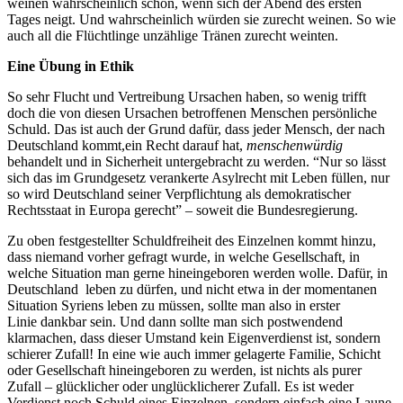
weinen wahrscheinlich schon, wenn sich der Abend des ersten
Tages neigt. Und wahrscheinlich würden sie zurecht weinen. So wie
auch all die Flüchtlinge unzählige Tränen zurecht weinten.
Eine Übung in Ethik
So sehr Flucht und Vertreibung Ursachen haben, so wenig trifft
doch die von diesen Ursachen betroffenen Menschen persönliche
Schuld. Das ist auch der Grund dafür, dass jeder Mensch, der nach
Deutschland kommt,ein Recht darauf hat,
menschenwürdig
behandelt und in Sicherheit untergebracht zu werden. “Nur so lässt
sich das im Grundgesetz verankerte Asylrecht mit Leben füllen, nur
so wird Deutschland seiner Verpflichtung als demokratischer
Rechtsstaat in Europa gerecht” – soweit die Bundesregierung.
Zu oben festgestellter Schuldfreiheit des Einzelnen kommt hinzu,
dass niemand vorher gefragt wurde, in welche Gesellschaft, in
welche Situation man gerne hineingeboren werden wolle. Dafür, in
Deutschland leben zu dürfen, und nicht etwa in der momentanen
Situation Syriens leben zu müssen, sollte man also in erster
Linie dankbar sein. Und dann sollte man sich postwendend
klarmachen, dass dieser Umstand kein Eigenverdienst ist, sondern
schierer Zufall! In eine wie auch immer gelagerte Familie, Schicht
oder Gesellschaft hineingeboren zu werden, ist nichts als purer
Zufall – glücklicher oder unglücklicherer Zufall. Es ist weder
Verdienst noch Schuld eines Einzelnen, sondern einfach eine Laune