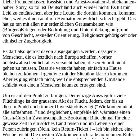
Liebe Fremdenhasser, Rassisten und Angst-vor-allem-Unbekannten-
haber: Sorry, so toll ist Deutschland auch wieder nicht! Es tut mir
Leid zu enttäuschen, aber jene Leute, die dorthin kommen, kommen
eher, weil es ihnen an ihren Heimatorten wirklich schlecht geht. Das
hat zu tun mit allen nur erdenklichen Grausamkeiten wie
(Bürger-)Kriegen oder Bedrohung und Unterdrückung aufgrund
von Geschlecht, sexueller Orientierung, Religionszugehörigkeit oder
ethnischer Zugehörigkeit.
Es darf also getrost davon ausgegangen werden, dass jene
Menschen, die es letztlich nach Europa schaffen, vorher
höchstwahrscheinlich alles versucht haben, diesen Schritt nicht
gehen zu müssen. Dass sie versucht haben, einfach zu Hause
bleiben zu können. Irgendwie mit der Situation klar zu kommen.
Aber es ging einfach nicht, weil die entsprechenden Umstände
schlicht von einem Menschen kaum zu ertragen sind.
Um es auf den Punkt zu bringen: Der einzige Ausweg für viele
Flüchtlinge ist der grausame Akt der Flucht. Jedem, der bis zu
diesem Punkt noch immer Unverständnis zeigt (“Wir können nicht
alle aufnehmen..” und dergleichen), empfehle ich wärmstes einen
Crash-Curs im Zwangsempathie-Bootcamp: Bitte einmal für eine
gewisse Zeit in ein solches Land reisen und im Leben so einer
Person zubringen (Nein, kein Return-Ticket!) – ich bin sicher, eine
Woche reicht. Die meisten Wir-können-nicht-alle-aufnehmen-Rufer