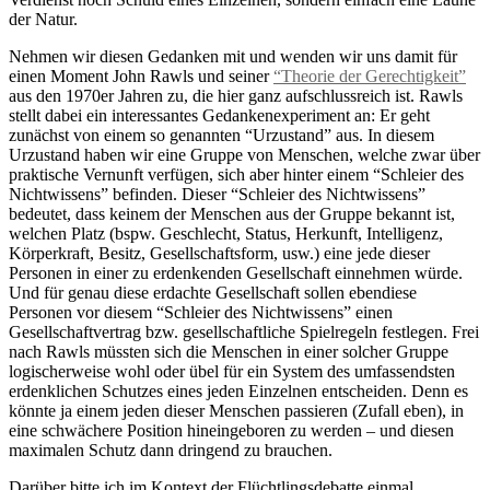
der Natur.
Nehmen wir diesen Gedanken mit und wenden wir uns damit für
einen Moment John Rawls und seiner
“Theorie der Gerechtigkeit”
aus den 1970er Jahren zu, die hier ganz aufschlussreich ist. Rawls
stellt dabei ein interessantes Gedankenexperiment an: Er geht
zunächst von einem so genannten “Urzustand” aus. In diesem
Urzustand haben wir eine Gruppe von Menschen, welche zwar über
praktische Vernunft verfügen, sich aber hinter einem “Schleier des
Nichtwissens” befinden. Dieser “Schleier des Nichtwissens”
bedeutet, dass keinem der Menschen aus der Gruppe bekannt ist,
welchen Platz (bspw. Geschlecht, Status, Herkunft, Intelligenz,
Körperkraft, Besitz, Gesellschaftsform, usw.) eine jede dieser
Personen in einer zu erdenkenden Gesellschaft einnehmen würde.
Und für genau diese erdachte Gesellschaft sollen ebendiese
Personen vor diesem “Schleier des Nichtwissens” einen
Gesellschaftvertrag bzw. gesellschaftliche Spielregeln festlegen. Frei
nach Rawls müssten sich die Menschen in einer solcher Gruppe
logischerweise wohl oder übel für ein System des umfassendsten
erdenklichen Schutzes eines jeden Einzelnen entscheiden. Denn es
könnte ja einem jeden dieser Menschen passieren (Zufall eben), in
eine schwächere Position hineingeboren zu werden – und diesen
maximalen Schutz dann dringend zu brauchen.
Darüber bitte ich im Kontext der Flüchtlingsdebatte einmal