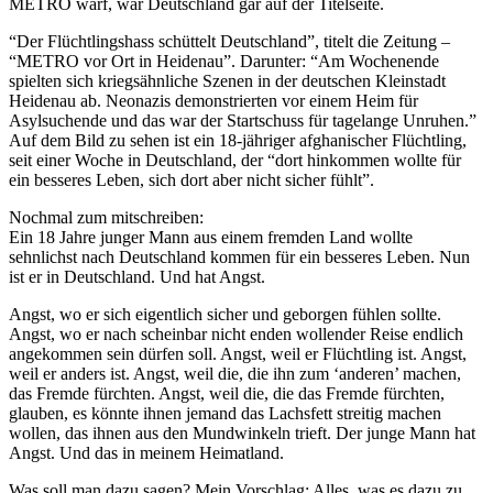
METRO warf, war Deutschland gar auf der Titelseite.
“Der Flüchtlingshass schüttelt Deutschland”, titelt die Zeitung –
“METRO vor Ort in Heidenau”. Darunter: “Am Wochenende
spielten sich kriegsähnliche Szenen in der deutschen Kleinstadt
Heidenau ab. Neonazis demonstrierten vor einem Heim für
Asylsuchende und das war der Startschuss für tagelange Unruhen.”
Auf dem Bild zu sehen ist ein 18-jähriger afghanischer Flüchtling,
seit einer Woche in Deutschland, der “dort hinkommen wollte für
ein besseres Leben, sich dort aber nicht sicher fühlt”.
Nochmal zum mitschreiben:
Ein 18 Jahre junger Mann aus einem fremden Land wollte
sehnlichst nach Deutschland kommen für ein besseres Leben. Nun
ist er in Deutschland. Und hat Angst.
Angst, wo er sich eigentlich sicher und geborgen fühlen sollte.
Angst, wo er nach scheinbar nicht enden wollender Reise endlich
angekommen sein dürfen soll. Angst, weil er Flüchtling ist. Angst,
weil er anders ist. Angst, weil die, die ihn zum ‘anderen’ machen,
das Fremde fürchten. Angst, weil die, die das Fremde fürchten,
glauben, es könnte ihnen jemand das Lachsfett streitig machen
wollen, das ihnen aus den Mundwinkeln trieft. Der junge Mann hat
Angst. Und das in meinem Heimatland.
Was soll man dazu sagen? Mein Vorschlag: Alles, was es dazu zu