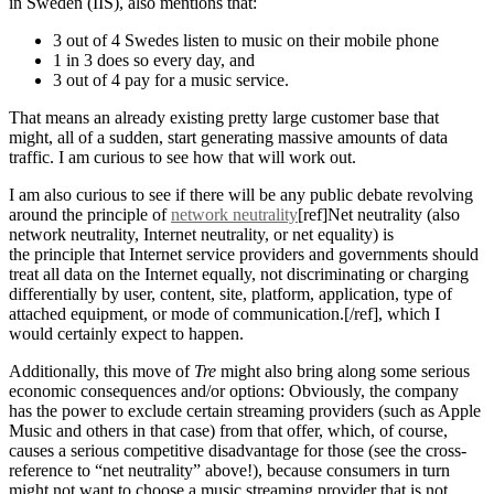
in Sweden (IIS), also mentions that:
3 out of 4 Swedes listen to music on their mobile phone
1 in 3 does so every day, and
3 out of 4 pay for a music service.
That means an already existing pretty large customer base that
might, all of a sudden, start generating massive amounts of data
traffic. I am curious to see how that will work out.
I am also curious to see if there will be any public debate revolving
around the principle of
network neutrality
[ref]Net neutrality (also
network neutrality, Internet neutrality, or net equality) is
the principle that Internet service providers and governments should
treat all data on the Internet equally, not discriminating or charging
differentially by user, content, site, platform, application, type of
attached equipment, or mode of communication.[/ref], which I
would certainly expect to happen.
Additionally, this move of
Tre
might also bring along some serious
economic consequences and/or options: Obviously, the company
has the power to exclude certain streaming providers (such as Apple
Music and others in that case) from that offer, which, of course,
causes a serious competitive disadvantage for those (see the cross-
reference to “net neutrality” above!), because consumers in turn
might not want to choose a music streaming provider that is not