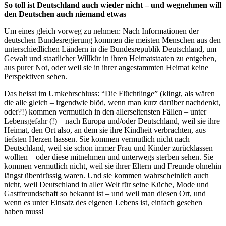
So toll ist Deutschland auch wieder nicht – und wegnehmen will
den Deutschen auch niemand etwas
Um eines gleich vorweg zu nehmen: Nach Informationen der
deutschen Bundesregierung kommen die meisten Menschen aus den
unterschiedlichen Ländern in die Bundesrepublik Deutschland, um
Gewalt und staatlicher Willkür in ihren Heimatstaaten zu entgehen,
aus purer Not, oder weil sie in ihrer angestammten Heimat keine
Perspektiven sehen.
Das heisst im Umkehrschluss: “Die Flüchtlinge” (klingt, als wären
die alle gleich – irgendwie blöd, wenn man kurz darüber nachdenkt,
oder?!) kommen vermutlich in den allerseltensten Fällen – unter
Lebensgefahr (!) – nach Europa und/oder Deutschland, weil sie ihre
Heimat, den Ort also, an dem sie ihre Kindheit verbrachten, aus
tiefsten Herzen hassen. Sie kommen vermutlich nicht nach
Deutschland, weil sie schon immer Frau und Kinder zurücklassen
wollten – oder diese mitnehmen und unterwegs sterben sehen. Sie
kommen vermutlich nicht, weil sie ihrer Eltern und Freunde ohnehin
längst überdrüssig waren. Und sie kommen wahrscheinlich auch
nicht, weil Deutschland in aller Welt für seine Küche, Mode und
Gastfreundschaft so bekannt ist – und weil man diesen Ort, und
wenn es unter Einsatz des eigenen Lebens ist, einfach gesehen
haben muss!