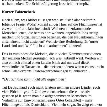
nachzudenken. Die Schlussfolgerung lasse ich hier implizit.
Kurzer Faktencheck
Nach allem, was bisher zu sagen war, stellt sich also weiterhin
folgende Frage: Woher kommt all der Hass auf die Flüchtlinge? Ist
es, weil ‘die’ alle kriminell sind? Weil neu hinzukommende
Menschen jenen, die bereits dort wohnen, angeblich Jobs strittig
machen und Sozialleistungen beziehen, die den Neuankömmlingen
anscheinend nicht zustehen? Weil sie eine Bedrohung für ‘unser’
Land sind und ‘wir’ “nicht alle aufnehmen” können?
Das ist zumindest die Melodie, die in vielen Kommentarsektionen
der sozialen Medien gesungen, ach was, gebrüllt wird. Werfen wir
also einfach einmal einen kurzen Blick auf nur zwei dieser
vermeintlichen Tatsachen – die meisten anderen wären ebenso recht
schnell als verzerrte Faktenwahrnehmungen zu entlarven.
“Deutschland kann nicht alle aufnehmen”
Tut Deutschland auch nicht. Erstens nehmen andere Länder auch
viele Flüchtlinge auf. Und zweitens nehmen diese – relativ
gesehen (d.h. wenn man die aufgenommenen Menschen im
Verhältnis zur Einwohnerzahl eines Ortes betrachtet) – mehr
Flüchtlinge auf als Deutschland. Viel mehr sogar. So zeigt eine vor