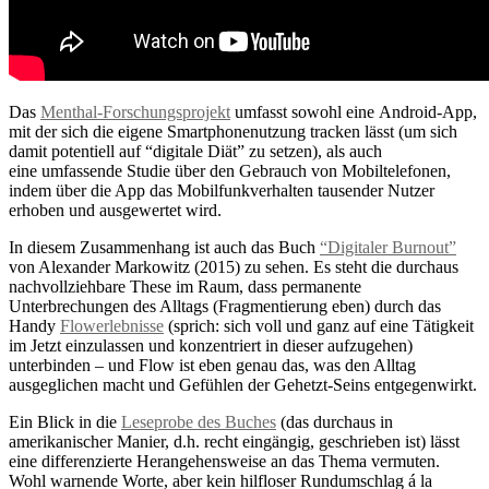
Das
Menthal-Forschungsprojekt
umfasst sowohl eine Android-App,
mit der sich die eigene Smartphonenutzung tracken lässt (um sich
damit potentiell auf “digitale Diät” zu setzen), als auch
eine umfassende Studie über den Gebrauch von Mobiltelefonen,
indem über die App das Mobilfunkverhalten tausender Nutzer
erhoben und ausgewertet wird.
In diesem Zusammenhang ist auch das Buch
“Digitaler Burnout”
von Alexander Markowitz (2015) zu sehen. Es steht die durchaus
nachvollziehbare These im Raum, dass permanente
Unterbrechungen des Alltags (Fragmentierung eben) durch das
Handy
Flowerlebnisse
(sprich: sich voll und ganz auf eine Tätigkeit
im Jetzt einzulassen und konzentriert in dieser aufzugehen)
unterbinden – und Flow ist eben genau das, was den Alltag
ausgeglichen macht und Gefühlen der Gehetzt-Seins entgegenwirkt.
Ein Blick in die
Leseprobe des Buches
(das durchaus in
amerikanischer Manier, d.h. recht eingängig, geschrieben ist) lässt
eine differenzierte Herangehensweise an das Thema vermuten.
Wohl warnende Worte, aber kein hilfloser Rundumschlag á la