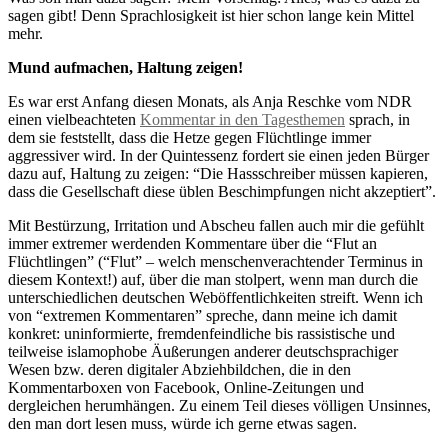
sagen gibt! Denn Sprachlosigkeit ist hier schon lange kein Mittel
mehr.
Mund aufmachen, Haltung zeigen!
Es war erst Anfang diesen Monats, als Anja Reschke vom NDR
einen vielbeachteten
Kommentar in den Tagesthemen
sprach, in
dem sie feststellt, dass die Hetze gegen Flüchtlinge immer
aggressiver wird. In der Quintessenz fordert sie einen jeden Bürger
dazu auf, Haltung zu zeigen: “Die Hassschreiber müssen kapieren,
dass die Gesellschaft diese üblen Beschimpfungen nicht akzeptiert”.
Mit Bestürzung, Irritation und Abscheu fallen auch mir die gefühlt
immer extremer werdenden Kommentare über die “Flut an
Flüchtlingen” (“Flut” – welch menschenverachtender Terminus in
diesem Kontext!) auf, über die man stolpert, wenn man durch die
unterschiedlichen deutschen Weböffentlichkeiten streift. Wenn ich
von “extremen Kommentaren” spreche, dann meine ich damit
konkret: uninformierte, fremdenfeindliche bis rassistische und
teilweise islamophobe Äußerungen anderer deutschsprachiger
Wesen bzw. deren digitaler Abziehbildchen, die in den
Kommentarboxen von Facebook, Online-Zeitungen und
dergleichen herumhängen. Zu einem Teil dieses völligen Unsinnes,
den man dort lesen muss, würde ich gerne etwas sagen.