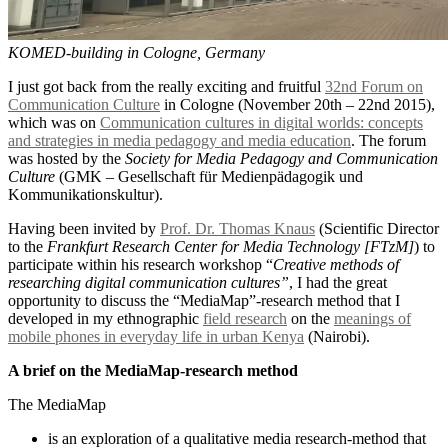
KOMED-building in Cologne, Germany
I just got back from the really exciting and fruitful
32nd Forum on
Communication Culture
in Cologne (November 20th – 22nd 2015),
which was on
Communication cultures in digital worlds: concepts
and strategies in media pedagogy and media education
. The forum
was hosted by the
Society for Media Pedagogy and Communication
Culture
(GMK – Gesellschaft für Medienpädagogik und
Kommunikationskultur).
Having been invited by
Prof. Dr. Thomas Knaus
(Scientific Director
to the
Frankfurt Research Center for Media Technology [FTzM]
) to
participate within his research workshop “
Creative methods of
researching digital communication cultures”
, I had the great
opportunity to discuss the “MediaMap”-research method that I
developed in my ethnographic
field research
on the
meanings of
mobile phones in everyday life in urban Kenya
(Nairobi).
A brief on the MediaMap-research method
The MediaMap
is an exploration of a qualitative media research-method that