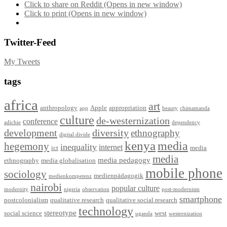
Click to share on Reddit (Opens in new window)
Click to print (Opens in new window)
Twitter-Feed
My Tweets
tags
africa
art
anthropology
Apple
appropriation
app
beauty
chimamanda
culture
de-westernization
conference
adichie
dependency
development
diversity
ethnography
digital divide
kenya
media
hegemony
inequality
internet
ict
media
media
media pedagogy
ethnography
media globalisation
mobile phone
sociology
medienpädagogik
medienkompetenz
nairobi
popular culture
modernity
nigeria
observation
post-modernism
smartphone
postcolonialism
qualitative research
qualitative social research
technology
stereotype
social science
west
uganda
westernization