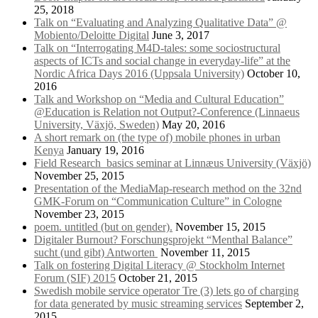
25, 2018
Talk on “Evaluating and Analyzing Qualitative Data” @
Mobiento/Deloitte Digital
June 3, 2017
Talk on “Interrogating M4D-tales: some sociostructural
aspects of ICTs and social change in everyday-life” at the
Nordic Africa Days 2016 (Uppsala University)
October 10,
2016
Talk and Workshop on “Media and Cultural Education”
@Education is Relation not Output?-Conference (Linnaeus
University, Växjö, Sweden)
May 20, 2016
A short remark on (the type of) mobile phones in urban
Kenya
January 19, 2016
Field Research_basics seminar at Linnæus University (Växjö)
November 25, 2015
Presentation of the MediaMap-research method on the 32nd
GMK-Forum on “Communication Culture” in Cologne
November 23, 2015
poem. untitled (but on gender).
November 15, 2015
Digitaler Burnout? Forschungsprojekt “Menthal Balance”
sucht (und gibt) Antworten
November 11, 2015
Talk on fostering Digital Literacy @ Stockholm Internet
Forum (SIF) 2015
October 21, 2015
Swedish mobile service operator Tre (3) lets go of charging
for data generated by music streaming services
September 2,
2015