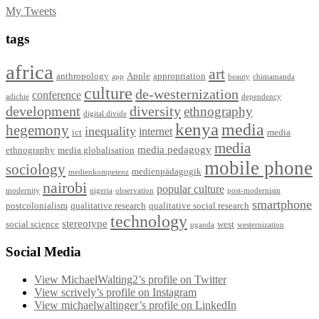
My Tweets
tags
africa
art
anthropology
Apple
appropriation
app
beauty
chimamanda
culture
de-westernization
conference
adichie
dependency
development
diversity
ethnography
digital divide
kenya
media
hegemony
inequality
internet
ict
media
media
media pedagogy
ethnography
media globalisation
mobile phone
sociology
medienpädagogik
medienkompetenz
nairobi
popular culture
modernity
nigeria
observation
post-modernism
smartphone
postcolonialism
qualitative research
qualitative social research
technology
stereotype
social science
west
uganda
westernization
Social Media
View MichaelWalting2’s profile on Twitter
View scrively’s profile on Instagram
View michaelwaltinger’s profile on LinkedIn