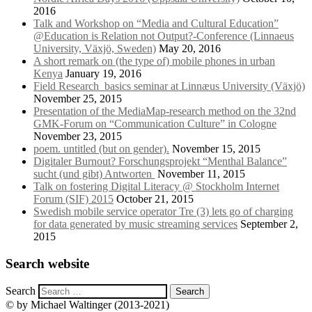
2016
Talk and Workshop on “Media and Cultural Education”
@Education is Relation not Output?-Conference (Linnaeus
University, Växjö, Sweden)
May 20, 2016
A short remark on (the type of) mobile phones in urban
Kenya
January 19, 2016
Field Research_basics seminar at Linnæus University (Växjö)
November 25, 2015
Presentation of the MediaMap-research method on the 32nd
GMK-Forum on “Communication Culture” in Cologne
November 23, 2015
poem. untitled (but on gender).
November 15, 2015
Digitaler Burnout? Forschungsprojekt “Menthal Balance”
sucht (und gibt) Antworten
November 11, 2015
Talk on fostering Digital Literacy @ Stockholm Internet
Forum (SIF) 2015
October 21, 2015
Swedish mobile service operator Tre (3) lets go of charging
for data generated by music streaming services
September 2,
2015
Search website
Search
© by Michael Waltinger (2013-2021)