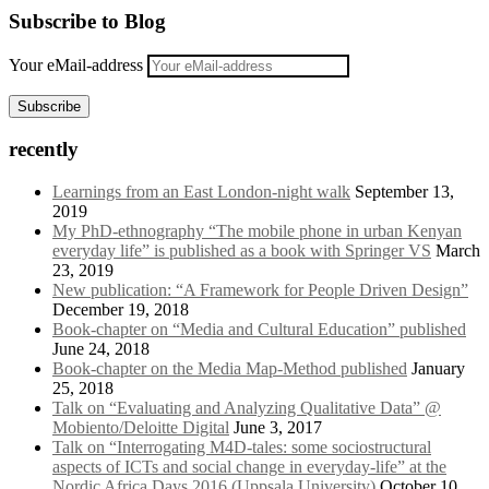
Subscribe to Blog
Your eMail-address
Subscribe
recently
Learnings from an East London-night walk
September 13,
2019
My PhD-ethnography “The mobile phone in urban Kenyan
everyday life” is published as a book with Springer VS
March
23, 2019
New publication: “A Framework for People Driven Design”
December 19, 2018
Book-chapter on “Media and Cultural Education” published
June 24, 2018
Book-chapter on the Media Map-Method published
January
25, 2018
Talk on “Evaluating and Analyzing Qualitative Data” @
Mobiento/Deloitte Digital
June 3, 2017
Talk on “Interrogating M4D-tales: some sociostructural
aspects of ICTs and social change in everyday-life” at the
Nordic Africa Days 2016 (Uppsala University)
October 10,