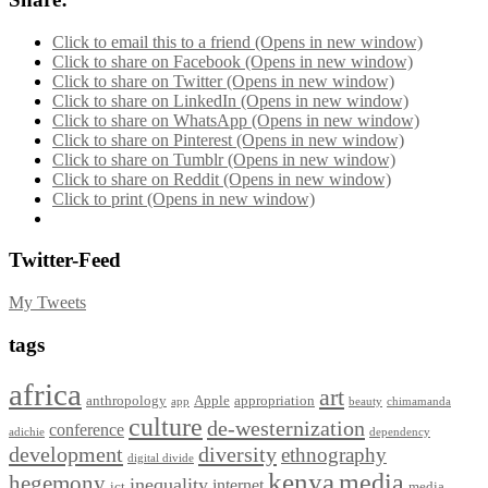
Click to email this to a friend (Opens in new window)
Click to share on Facebook (Opens in new window)
Click to share on Twitter (Opens in new window)
Click to share on LinkedIn (Opens in new window)
Click to share on WhatsApp (Opens in new window)
Click to share on Pinterest (Opens in new window)
Click to share on Tumblr (Opens in new window)
Click to share on Reddit (Opens in new window)
Click to print (Opens in new window)
Twitter-Feed
My Tweets
tags
africa
art
anthropology
Apple
appropriation
app
beauty
chimamanda
culture
de-westernization
conference
adichie
dependency
development
diversity
ethnography
digital divide
kenya
media
hegemony
inequality
internet
ict
media