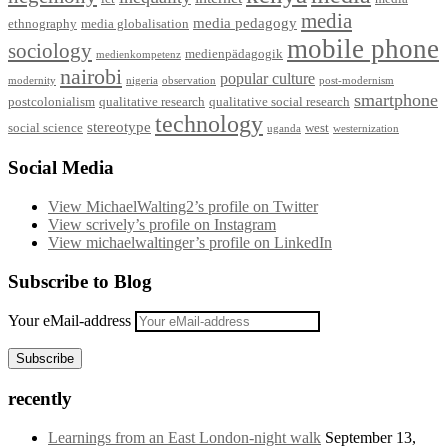
media
media pedagogy
ethnography
media globalisation
mobile phone
sociology
medienpädagogik
medienkompetenz
nairobi
popular culture
modernity
nigeria
observation
post-modernism
smartphone
postcolonialism
qualitative research
qualitative social research
technology
stereotype
social science
west
uganda
westernization
Social Media
View MichaelWalting2’s profile on Twitter
View scrively’s profile on Instagram
View michaelwaltinger’s profile on LinkedIn
Subscribe to Blog
Your eMail-address
Subscribe
recently
Learnings from an East London-night walk
September 13,