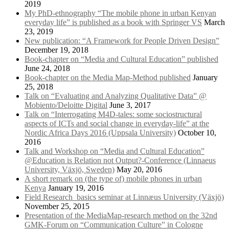
2019
My PhD-ethnography “The mobile phone in urban Kenyan
everyday life” is published as a book with Springer VS
March
23, 2019
New publication: “A Framework for People Driven Design”
December 19, 2018
Book-chapter on “Media and Cultural Education” published
June 24, 2018
Book-chapter on the Media Map-Method published
January
25, 2018
Talk on “Evaluating and Analyzing Qualitative Data” @
Mobiento/Deloitte Digital
June 3, 2017
Talk on “Interrogating M4D-tales: some sociostructural
aspects of ICTs and social change in everyday-life” at the
Nordic Africa Days 2016 (Uppsala University)
October 10,
2016
Talk and Workshop on “Media and Cultural Education”
@Education is Relation not Output?-Conference (Linnaeus
University, Växjö, Sweden)
May 20, 2016
A short remark on (the type of) mobile phones in urban
Kenya
January 19, 2016
Field Research_basics seminar at Linnæus University (Växjö)
November 25, 2015
Presentation of the MediaMap-research method on the 32nd
GMK-Forum on “Communication Culture” in Cologne